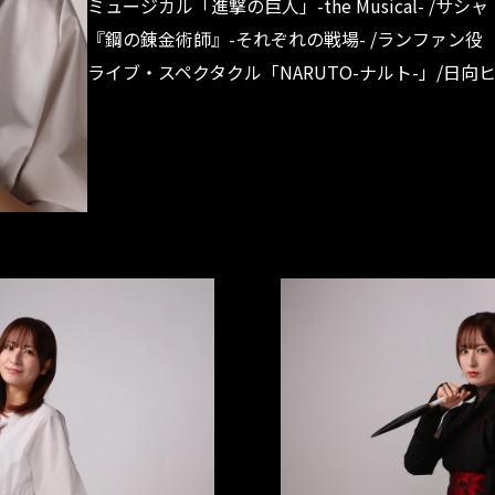
ミュージカル「進撃の巨人」-the Musical- /サ
『鋼の錬金術師』-それぞれの戦場- /ランファン役
ライブ・スペクタクル「NARUTO-ナルト-」/日向