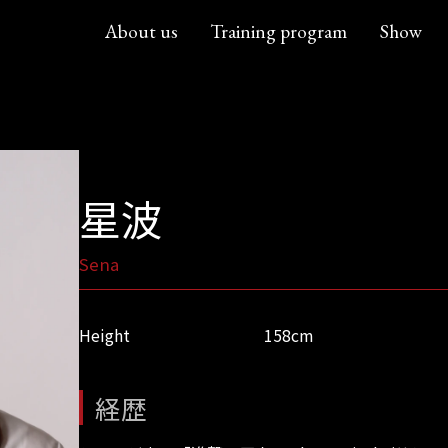
About us
Training program
Show
星波
Sena
Height
158cm
経歴